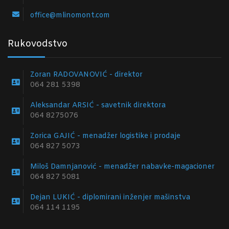
office@mlinomont.com
Rukovodstvo
Zoran RADOVANOVIĆ - direktor
064 281 5398
Aleksandar ARSIĆ - savetnik direktora
064 8275076
Zorica GAJIĆ - menadžer logistike i prodaje
064 827 5073
Miloš Damnjanović - menadžer nabavke-magacioner
064 827 5081
Dejan LUKIĆ - diplomirani inženjer mašinstva
064 114 1195