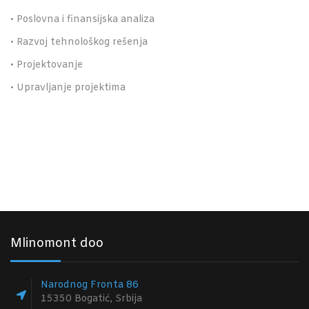
•
Poslovna i finansijska analiza
•
Razvoj tehnološkog rešenja
•
Projektovanje
•
Upravljanje projektima
Mlinomont doo
Narodnog Fronta 86
15350 Bogatić, Srbija