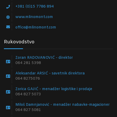
+381 (0)15 7786 894
www.mlinomont.com
office@mlinomont.com
Rukovodstvo
Zoran RADOVANOVIĆ - direktor
064 281 5398
Aleksandar ARSIĆ - savetnik direktora
064 8275076
Zorica GAJIĆ - menadžer logistike i prodaje
064 827 5073
Miloš Damnjanović - menadžer nabavke-magacioner
064 827 5081